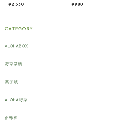
大豆の酵素水 650ml
イプ
¥2,530
¥980
CATEGORY
ALOHABOX
野草茶類
菓子類
ALOHA野菜
調味料