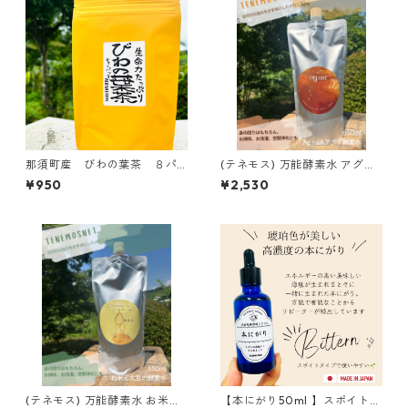
那須町産 びわの葉茶 ８パ
(テネモス) 万能酵素水 アグア
ック入り 国産 無添加 農
Ag・uA 650ml
¥950
¥2,530
薬不使用 ティーパック 枇
杷
(テネモス) 万能酵素水 お米と
【本にがり50ml 】スポイトタ