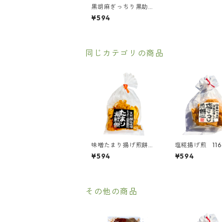
黒胡麻ぎっちり黒助煎
餅 15枚 セサミン
¥594
同じカテゴリの商品
味噌たまり揚げ煎餅
塩糀揚げ煎 116
116ｇ
¥594
¥594
その他の商品