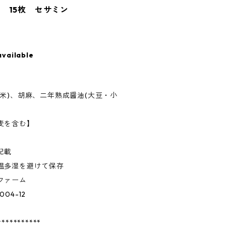
 15枚 セサミン
available
米)、胡麻、二年熟成醤油(大豆・小
麦を含む】
記載
温多湿を避けて保存
ファーム
4-12
***********