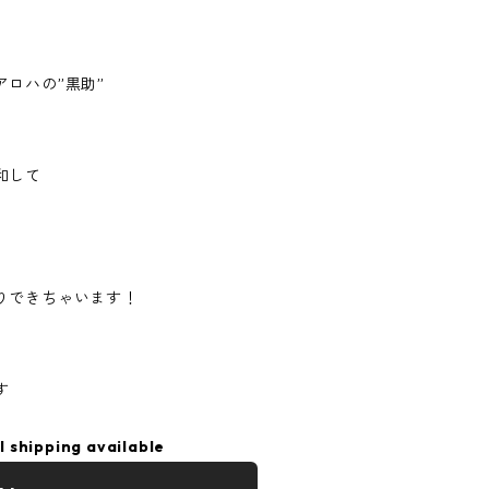
ロハの”黒助”
和して
りできちゃいます！
す
l shipping available