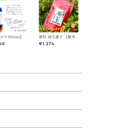
がり100ml】詰
便利 持ち運び 【菊芋
えボトル
パウダー】 80ｇ 国産
00
¥1,274
きくいも パウダー 糖