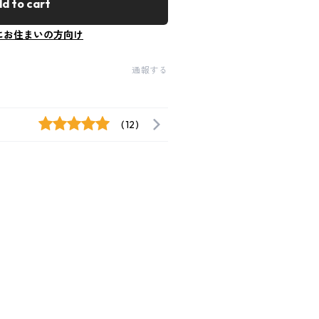
d to cart
にお住まいの方向け
通報する
(12)