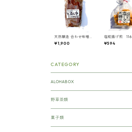
天然醸造 合わせ味噌
塩糀揚げ煎 116
「ど真ん中味噌」800
¥1,900
¥594
g ｜ （クール便）
CATEGORY
ALOHABOX
野草茶類
菓子類