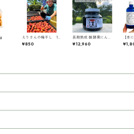
g
えりさんの梅干し 11
長期熟成 醗酵黒にんに
【本に
0g 南高梅 那須町
く ペーストタイプ 70
め替
¥850
¥12,960
¥1,8
産
0g