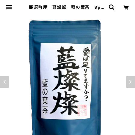
那須町産 藍燦燦 藍の葉茶 8pcs
藍 | ALOHA FARM