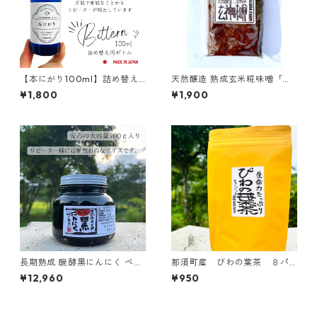
【本にがり100ml】詰め替え
天然醸造 熟成玄米糀味噌「玄
ボトル
神（げんしん）味噌」800g
¥1,800
¥1,900
｜ （クール便）
長期熟成 醗酵黒にんにく ペー
那須町産 びわの葉茶 ８パ
ストタイプ 700g
ック入り 国産 無添加 農
¥12,960
¥950
薬不使用 ティーパック 枇
杷