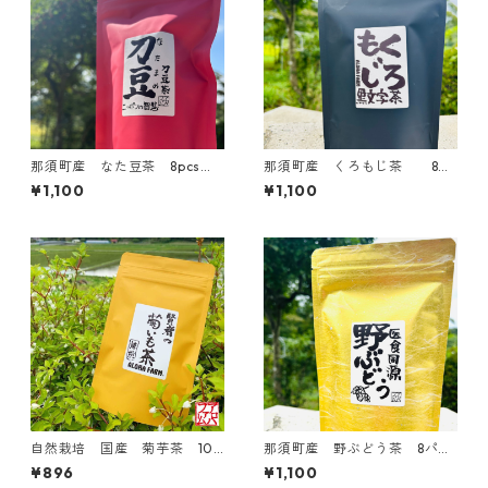
那須町産 なた豆茶 8pcs
那須町産 くろもじ茶 8パ
ナタマメ茶 なたまめ茶 刀
ック入り 黒文字茶 クロ
¥1,100
¥1,100
豆茶 国産 効能
モジ茶 ティーパック 国産
自然栽培 国産 菊芋茶 10
那須町産 野ぶどう茶 8パッ
パック
ク入り 国産 馬ぶどう
¥896
¥1,100
実入り