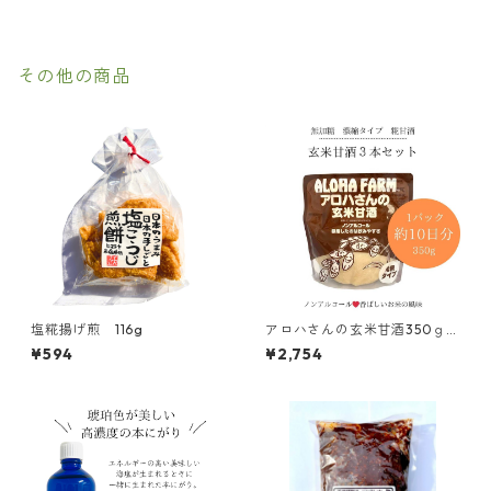
その他の商品
塩糀揚げ煎 116g
アロハさんの玄米甘酒350ｇ3
本セット （賞味期限2027.0
¥594
¥2,754
1.08