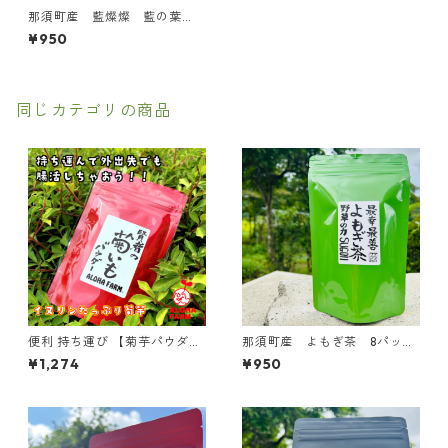
那須町産 藍燦燦 藍の葉
茶 8pcs 藍
¥950
同じカテゴリの商品
便利 持ち運び 【菊芋パウダ
那須町産 よもぎ茶 8パック
ー】 80ｇ 国産 きくいも パウ
入り ミネラル 珪素 国
¥1,274
¥950
ダー 糖
産 無添加 ティーパック
ヨモギ茶