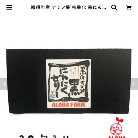
那須町産 アミノ酸 抗酸化 黒にんに
く ３０日分 【黒のススメ！醗酵熟
成黒にんにくゼリー30包】食べやす
い 国産 美容 健康 サプリ スタミナ
発酵 くろにんにく | ALOHA FARM