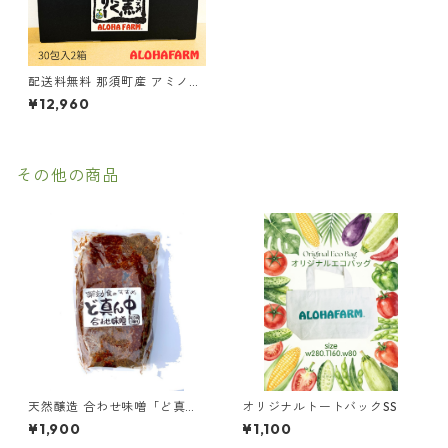
配送料無料 那須町産 アミノ酸
抗酸化 黒にんにく 60日分
¥12,960
【黒のススメ！醗酵熟成黒に
んにくゼリー30包】食べやす
い 国産 美容 健康 サプリ スタ
ミナ 発酵 くろにんにく
その他の商品
天然醸造 合わせ味噌「ど真ん
オリジナルトートバックSS
中味噌」800g ｜ （クール
¥1,900
¥1,100
便）