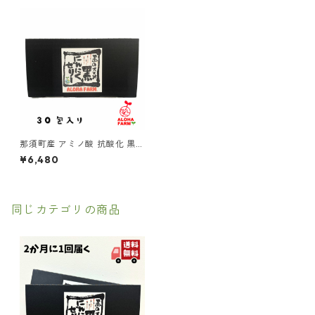
那須町産 アミノ酸 抗酸化 黒に
んにく ３０日分 【黒のスス
¥6,480
メ！醗酵熟成黒にんにくゼリ
ー30包】食べやすい 国産 美
容 健康 サプリ スタミナ 発酵
くろにんにく
同じカテゴリの商品