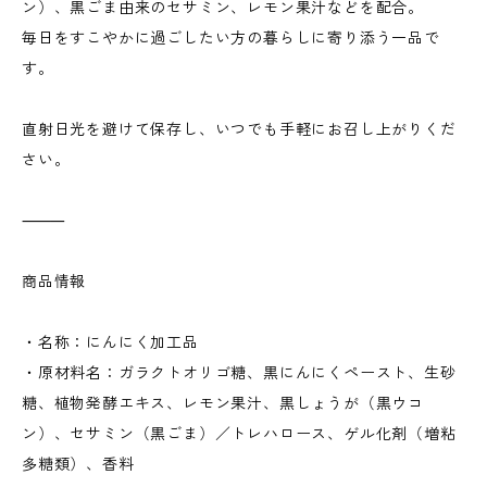
ン）、黒ごま由来のセサミン、レモン果汁などを配合。
毎日をすこやかに過ごしたい方の暮らしに寄り添う一品で
す。
直射日光を避けて保存し、いつでも手軽にお召し上がりくだ
さい。
⸻
商品情報
・名称：にんにく加工品
・原材料名：ガラクトオリゴ糖、黒にんにくペースト、生砂
糖、植物発酵エキス、レモン果汁、黒しょうが（黒ウコ
ン）、セサミン（黒ごま）／トレハロース、ゲル化剤（増粘
多糖類）、香料