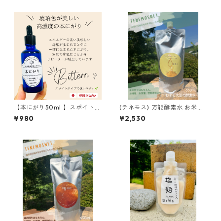
【本にがり50ml 】スポイトタ
(テネモス) 万能酵素水 お米と
イプ
大豆の酵素水 650ml
¥980
¥2,530