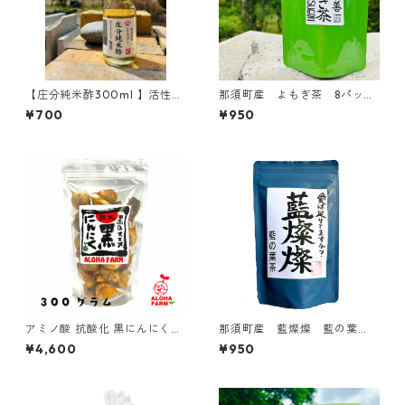
【庄分純米酢300ml 】活性
那須町産 よもぎ茶 8パック
腸活 純米酢 無添加 純米 国産
入り ミネラル 珪素 国
¥700
¥950
産 無添加 ティーパック
ヨモギ茶
アミノ酸 抗酸化 黒にんにく
那須町産 藍燦燦 藍の葉
【醗酵熟成黒にんにく300g】
茶 8pcs 藍
¥4,600
¥950
食べやすい 国産 美容 健康 サ
プリ スタミナ 発酵 くろにんに
く