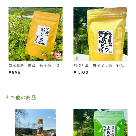
自然栽培 国産 菊芋茶 10
那須町産 野ぶどう茶 8パッ
パック
ク入り 国産 馬ぶどう
¥896
¥1,100
実入り
その他の商品