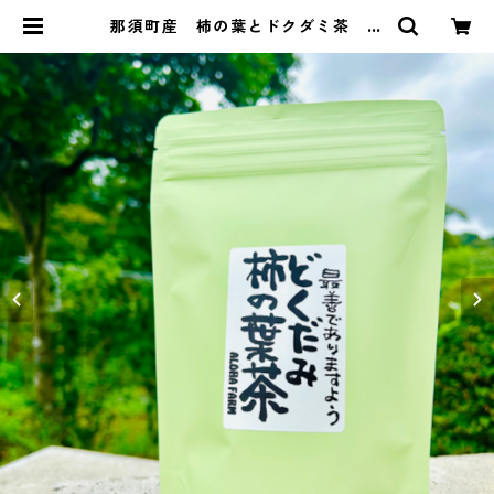
那須町産 柿の葉とドクダミ茶 ８
パック | ALOHA FARM