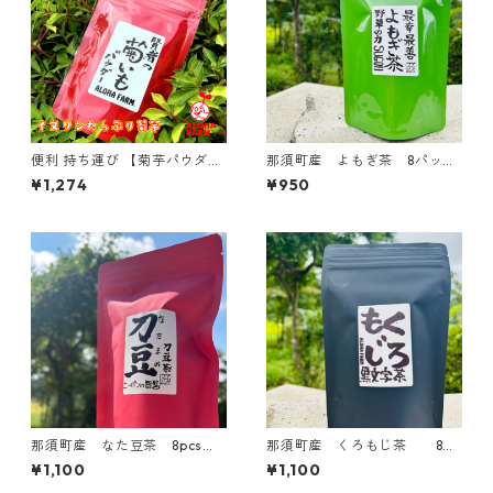
便利 持ち運び 【菊芋パウダ
那須町産 よもぎ茶 8パック
ー】 80ｇ 国産 きくいも パウ
入り ミネラル 珪素 国
¥1,274
¥950
ダー 糖
産 無添加 ティーパック
ヨモギ茶
那須町産 なた豆茶 8pcs
那須町産 くろもじ茶 8パ
ナタマメ茶 なたまめ茶 刀
ック入り 黒文字茶 クロ
¥1,100
¥1,100
豆茶 国産 効能
モジ茶 ティーパック 国産