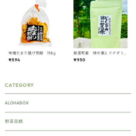
味噌たまり揚げ煎餅 116ｇ
那須町産 柿の葉とドクダミ
茶 ８パック
¥594
¥950
CATEGORY
ALOHABOX
野草茶類