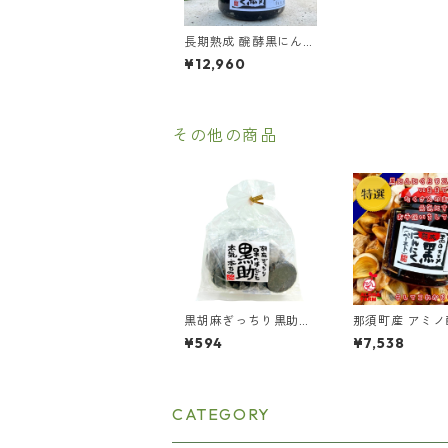
長期熟成 醗酵黒にんに
く ペーストタイプ 70
¥12,960
0g
その他の商品
黒胡麻ぎっちり黒助煎
那須町産 アミノ
餅 15枚 セサミン
酸化 黒にんに
¥594
¥7,538
酵熟成黒にんに
スト280g】 美
サプリ スタミナ
くろにんにく
CATEGORY