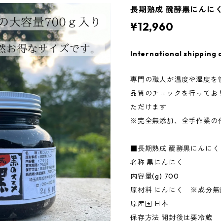
長期熟成 醗酵黒にんにく
¥12,960
International shipping 
専門の職人が温度や湿度を
品質のチェックを行ってお
ただけます
※完全無添加、全手作業の
■長期熟成 醗酵黒にんにく 
名称 黒にんにく
内容量(g) 700
原材料 にんにく ※成分無
原産国 日本
保存方法 開封後は要冷蔵