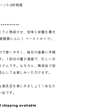
ーン1~2杯程度
***********
くりと熟成させ、旨味と栄養を最大
醗酵黒にんにく ペーストタイプ」
ので使いやすく、毎日の食事に手軽
す。１回分の量が適度で、忙しい日
イテムです。もちろん、無添加で安
安心してお楽しみいただけます。
な食生活を楽しみましょう！あなた
一品です。
l shipping available