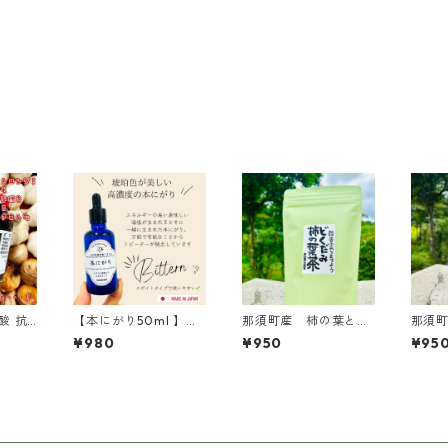
酸 抗
【本にがり50ml 】ス
那須町産 柿の葉とド
那須
く 【醗
ポイトタイプ
クダミ茶 ８パック
8パッ
¥980
¥950
¥95
くペー
ル 
容 健康
加 
 発酵
モギ