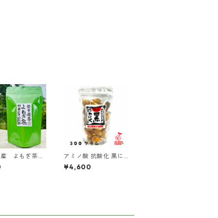
町産 よもぎ茶
アミノ酸 抗酸化 黒に
ク入り ミネラ
んにく【醗酵熟成黒に
0
¥4,600
珪素 国産 無添
んにく300g】食べや
ティーパック ヨ
すい 国産 美容 健康 サ
茶
プリ スタミナ 発酵 く
ろにんにく