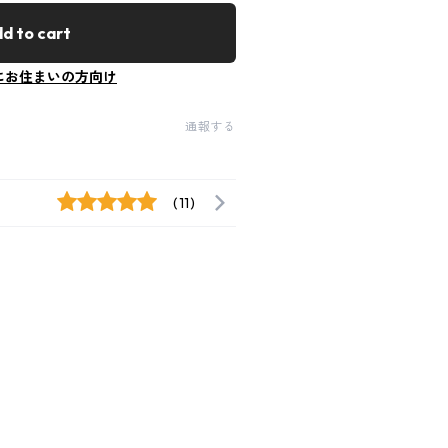
d to cart
にお住まいの方向け
通報する
(11)